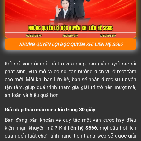
NHỮNG QUYỀN LỢI ĐỘC QUYỀN KHI LIÊN HỆ S666
Kết nối với đội ngũ hỗ trợ vừa giúp bạn giải quyết rắc rối
phát sinh, vừa mở ra cơ hội tận hưởng dịch vụ ở một tầm
cao mới. Mỗi khi bạn liên hệ, bạn sẽ nhận được sự tư vấn
tận tâm, giúp quá trình tham gia giải trí trở nên mượt mà,
an toàn và hiệu quả hơn.
Giải đáp thắc mắc siêu tốc trong 30 giây
Bạn đang băn khoăn về quy tắc một ván cược hay điều
kiện nhận khuyến mãi? Khi
liên hệ S666
, mọi câu hỏi liên
quan đến luật chơi, tính năng trên trang web sẽ được giải