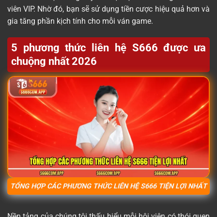
viên VIP. Nhờ đó, bạn sẽ sử dụng tiền cược hiệu quả hơn và
gia tăng phần kịch tính cho mỗi ván game.
5 phương thức liên hệ S666 được ưa
chuộng nhất 2026
TỔNG HỢP CÁC PHƯƠNG THỨC LIÊN HỆ S666 TIỆN LỢI NHẤT
Nền tảng của chúng tôi thấu hiểu mỗi hội viên có thói quen