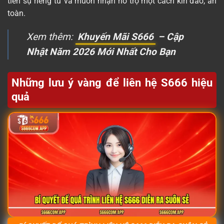
tiên sự riêng tư và muốn nhận hỗ trợ một cách kín đáo, an
toàn.
Xem thêm:
Khuyến Mãi S666
– Cập
Nhật Năm 2026 Mới Nhất Cho Bạn
Những lưu ý vàng để liên hệ S666 hiệu
quả