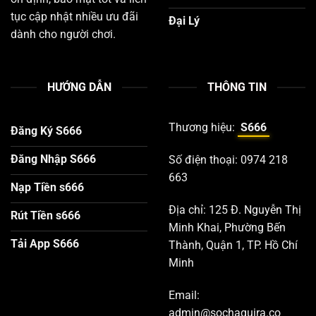
tục cập nhật nhiều ưu đãi
Đại Lý
dành cho người chơi.
HƯỚNG DẪN
THÔNG TIN
Thương hiệu:
S666
Đăng Ký S666
Đăng Nhập S666
Số điện thoại: 0974 218
663
Nạp Tiền s666
Địa chỉ: 125 Đ. Nguyễn Thị
Rút Tiền s666
Minh Khai, Phường Bến
Tải App S666
Thành, Quận 1, TP. Hồ Chí
Minh
Email:
admin@sochaquira.co