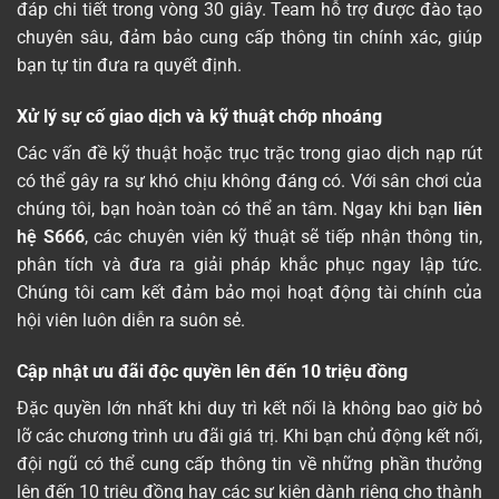
đáp chi tiết trong vòng 30 giây. Team hỗ trợ được đào tạo
chuyên sâu, đảm bảo cung cấp thông tin chính xác, giúp
bạn tự tin đưa ra quyết định.
Xử lý sự cố giao dịch và kỹ thuật chớp nhoáng
Các vấn đề kỹ thuật hoặc trục trặc trong giao dịch nạp rút
có thể gây ra sự khó chịu không đáng có. Với sân chơi của
chúng tôi, bạn hoàn toàn có thể an tâm. Ngay khi bạn
liên
hệ S666
, các chuyên viên kỹ thuật sẽ tiếp nhận thông tin,
phân tích và đưa ra giải pháp khắc phục ngay lập tức.
Chúng tôi cam kết đảm bảo mọi hoạt động tài chính của
hội viên luôn diễn ra suôn sẻ.
Cập nhật ưu đãi độc quyền lên đến 10 triệu đồng
Đặc quyền lớn nhất khi duy trì kết nối là không bao giờ bỏ
lỡ các chương trình ưu đãi giá trị. Khi bạn chủ động kết nối,
đội ngũ có thể cung cấp thông tin về những phần thưởng
lên đến 10 triệu đồng hay các sự kiện dành riêng cho thành