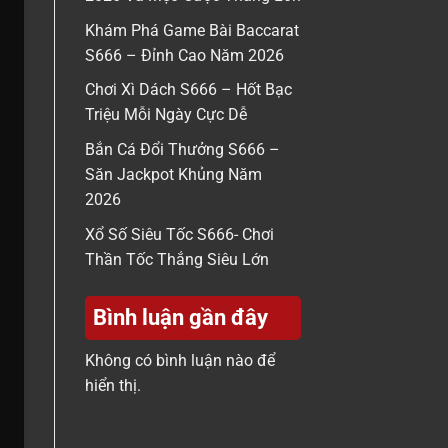
Khám Phá Game Bài Baccarat
S666 – Đỉnh Cao Năm 2026
Chơi Xì Dách S666 – Hốt Bạc
Triệu Mỗi Ngày Cực Dễ
Bắn Cá Đổi Thưởng S666 –
Săn Jackpot Khủng Năm
2026
Xổ Số Siêu Tốc S666- Chơi
Thần Tốc Thắng Siêu Lớn
Bình luận gần đây
Không có bình luận nào để
hiển thị.