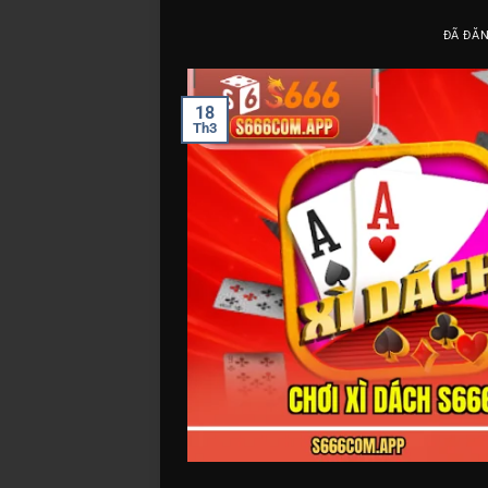
ĐÃ ĐĂ
18
Th3