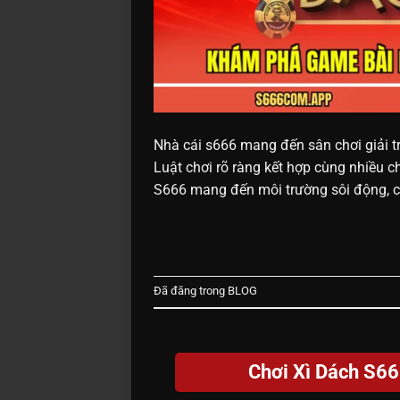
Nhà cái s666 mang đến sân chơi giải trí
Luật chơi rõ ràng kết hợp cùng nhiều c
S666 mang đến môi trường sôi động, c
Đã đăng trong
BLOG
Chơi Xì Dách S66