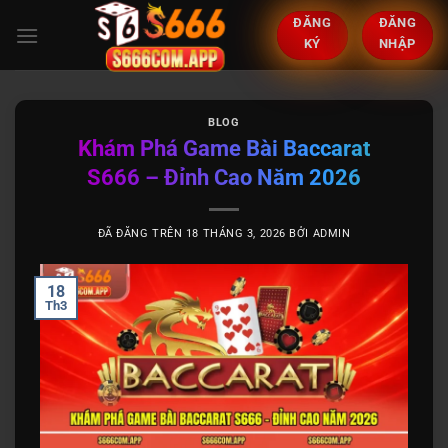
Chuyển
ĐĂNG
ĐĂNG
đến
KÝ
NHẬP
nội
dung
BLOG
Khám Phá Game Bài Baccarat
S666 – Đỉnh Cao Năm 2026
ĐÃ ĐĂNG TRÊN
18 THÁNG 3, 2026
BỞI
ADMIN
18
Th3