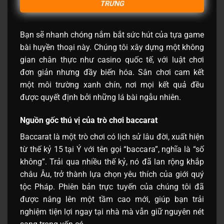
TRƯNG
Bạn sẽ nhanh chóng nắm bắt sức hút của tựa game
bài huyền thoại này. Chúng tôi xây dựng một không
gian chân thực như casino quốc tế, với luật chơi
đơn giản nhưng đầy biến hóa. Sân chơi cam kết
một môi trường xanh chín, nơi mọi kết quả đều
được quyết định bởi những lá bài ngẫu nhiên.
Nguồn gốc thú vị của trò chơi baccarat
Baccarat là một trò chơi có lịch sử lâu đời, xuất hiện
từ thế kỷ 15 tại Ý với tên gọi “baccara”, nghĩa là “số
không”. Trải qua nhiều thế kỷ, nó đã lan rộng khắp
châu Âu, trở thành lựa chọn yêu thích của giới quý
tộc Pháp. Phiên bản trực tuyến của chúng tôi đã
được nâng lên một tầm cao mới, giúp bạn trải
nghiệm tiện lợi ngay tại nhà mà vẫn giữ nguyên nét