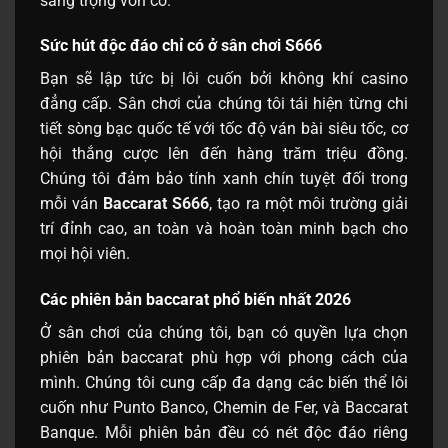
sang trọng vốn có.
Sức hút độc đáo chỉ có ở sân chơi S666
Bạn sẽ lập tức bị lôi cuốn bởi không khí casino
đẳng cấp. Sân chơi của chúng tôi tái hiện từng chi
tiết sòng bạc quốc tế với tốc độ ván bài siêu tốc, cơ
hội thắng cược lên đến hàng trăm triệu đồng.
Chúng tôi đảm bảo tính xanh chín tuyệt đối trong
mỗi ván
Baccarat S666
, tạo ra một môi trường giải
trí đỉnh cao, an toàn và hoàn toàn minh bạch cho
mọi hội viên.
Các phiên bản baccarat phổ biến nhất 2026
Ở sân chơi của chúng tôi, bạn có quyền lựa chọn
phiên bản baccarat phù hợp với phong cách của
mình. Chúng tôi cung cấp đa dạng các biến thể lôi
cuốn như Punto Banco, Chemin de Fer, và Baccarat
Banque. Mỗi phiên bản đều có nét độc đáo riêng