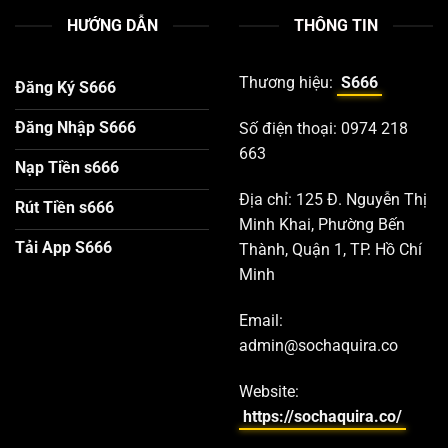
HƯỚNG DẪN
THÔNG TIN
Thương hiệu:
S666
Đăng Ký S666
Đăng Nhập S666
Số điện thoại: 0974 218
663
Nạp Tiền s666
Địa chỉ: 125 Đ. Nguyễn Thị
Rút Tiền s666
Minh Khai, Phường Bến
Tải App S666
Thành, Quận 1, TP. Hồ Chí
Minh
Email:
admin@sochaquira.co
Website:
https://sochaquira.co/