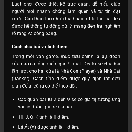
Luật chơi được thiết kế trực quan, dễ hiểu giúp
người mới nhanh chóng làm quen và tự tin đặt
cược. Các thao tác như chia hoặc rút lá thứ ba đều
được hệ thống tự động xử lý, mang đến trải nghiệm
rõ ràng và công bằng.
Cách chia bài và tính điểm
Trong mỗi ván game, mục tiêu chính là dự đoán
cửa nào có tổng điểm gần 9 nhất. Dealer sẽ chia bài
lần lượt cho hai cửa là Nhà Con (Player) và Nhà Cái
(Banker). Cách tính điểm được quy định rất đơn
giản để ai cũng có thể theo dõi:
Các quân bài từ 2 đến 9 sẽ có giá trị tương ứng
với số được ghi trên lá bài.
10, J, Q, K tính là 0 điểm.
Lá Át (A) được tính là 1 điểm.