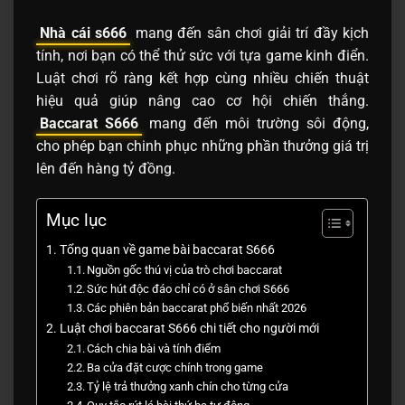
Nhà cái s666
mang đến sân chơi giải trí đầy kịch
tính, nơi bạn có thể thử sức với tựa game kinh điển.
Luật chơi rõ ràng kết hợp cùng nhiều chiến thuật
hiệu quả giúp nâng cao cơ hội chiến thắng.
Baccarat S666
mang đến môi trường sôi động,
cho phép bạn chinh phục những phần thưởng giá trị
lên đến hàng tỷ đồng.
Mục lục
Tổng quan về game bài baccarat S666
Nguồn gốc thú vị của trò chơi baccarat
Sức hút độc đáo chỉ có ở sân chơi S666
Các phiên bản baccarat phổ biến nhất 2026
Luật chơi baccarat S666 chi tiết cho người mới
Cách chia bài và tính điểm
Ba cửa đặt cược chính trong game
Tỷ lệ trả thưởng xanh chín cho từng cửa