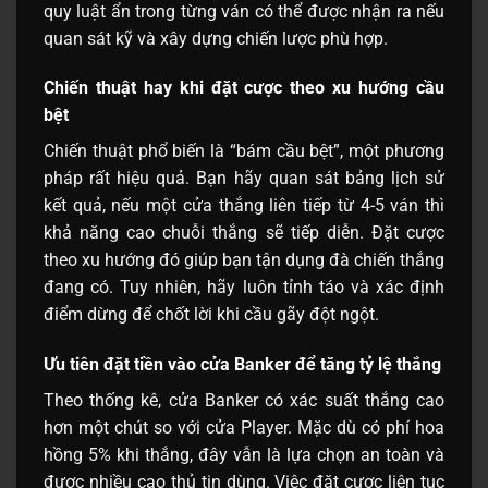
quy luật ẩn trong từng ván có thể được nhận ra nếu
quan sát kỹ và xây dựng chiến lược phù hợp.
Chiến thuật hay khi đặt cược theo xu hướng cầu
bệt
Chiến thuật phổ biến là “bám cầu bệt”, một phương
pháp rất hiệu quả. Bạn hãy quan sát bảng lịch sử
kết quả, nếu một cửa thắng liên tiếp từ 4-5 ván thì
khả năng cao chuỗi thắng sẽ tiếp diễn. Đặt cược
theo xu hướng đó giúp bạn tận dụng đà chiến thắng
đang có. Tuy nhiên, hãy luôn tỉnh táo và xác định
điểm dừng để chốt lời khi cầu gãy đột ngột.
Ưu tiên đặt tiền vào cửa Banker để tăng tỷ lệ thắng
Theo thống kê, cửa Banker có xác suất thắng cao
hơn một chút so với cửa Player. Mặc dù có phí hoa
hồng 5% khi thắng, đây vẫn là lựa chọn an toàn và
được nhiều cao thủ tin dùng. Việc đặt cược liên tục