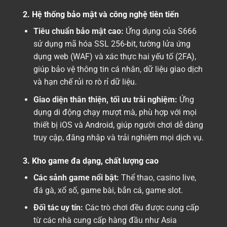
2. Hệ thống bảo mật và công nghệ tiên tiến
Tiêu chuẩn bảo mật cao:
Ứng dụng của S666
sử dụng mã hóa SSL 256-bit, tường lửa ứng
dụng web (WAF) và xác thực hai yếu tố (2FA),
giúp bảo vệ thông tin cá nhân, dữ liệu giao dịch
và hạn chế rủi ro rò rỉ dữ liệu.
Giao diện thân thiện, tối ưu trải nghiệm:
Ứng
dụng di động chạy mượt mà, phù hợp với mọi
thiết bị iOS và Android, giúp người chơi dễ dàng
truy cập, đăng nhập và trải nghiệm mọi dịch vụ.
3. Kho game đa dạng, chất lượng cao
Các sảnh game nổi bật:
Thể thao, casino live,
đá gà, xổ số, game bài, bắn cá, game slot.
Đối tác uy tín:
Các trò chơi đều được cung cấp
từ các nhà cung cấp hàng đầu như Asia