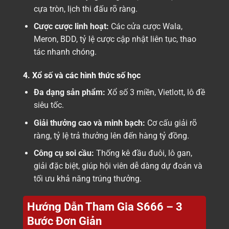
cựa tròn, lịch thi đấu rõ ràng.
Cược cược linh hoạt:
Các cửa cược Wala,
Meron, BDD, tỷ lệ cược cập nhật liên tục, thao
tác nhanh chóng.
4. Xổ số và các hình thức số học
Đa dạng sản phẩm:
Xổ số 3 miền, Vietlott, lô đề
siêu tốc.
Giải thưởng cao và minh bạch:
Cơ cấu giải rõ
ràng, tỷ lệ trả thưởng lên đến hàng tỷ đồng.
Công cụ soi cầu:
Thống kê đầu đuôi, lô gan,
giải đặc biệt, giúp hội viên dễ dàng dự đoán và
tối ưu khả năng trúng thưởng.
Hướng Dẫn Tham Gia S666 – 3
Bước Đơn Giản