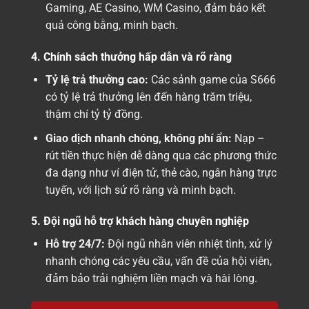
Gaming, AE Casino, WM Casino, đảm bảo kết
quả công bằng, minh bạch.
4. Chính sách thưởng hấp dẫn và rõ ràng
Tỷ lệ trả thưởng cao:
Các sảnh game của S666
có tỷ lệ trả thưởng lên đến hàng trăm triệu,
thậm chí tỷ tỷ đồng.
Giao dịch nhanh chóng, không phí ẩn:
Nạp –
rút tiền thực hiện dễ dàng qua các phương thức
đa dạng như ví điện tử, thẻ cào, ngân hàng trực
tuyến, với lịch sử rõ ràng và minh bạch.
5. Đội ngũ hỗ trợ khách hàng chuyên nghiệp
Hỗ trợ 24/7:
Đội ngũ nhân viên nhiệt tình, xử lý
nhanh chóng các yêu cầu, vấn đề của hội viên,
đảm bảo trải nghiệm liền mạch và hài lòng.