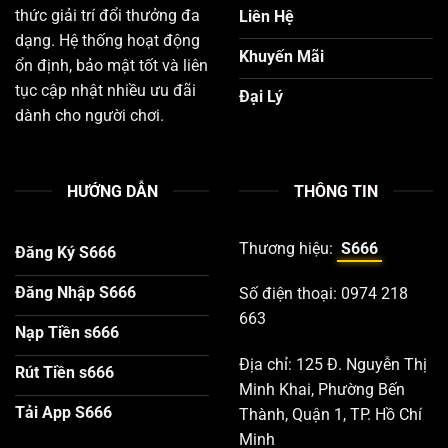
thức giải trí đổi thưởng đa
Liên Hệ
dạng. Hệ thống hoạt động
Khuyến Mãi
ổn định, bảo mật tốt và liên
tục cập nhật nhiều ưu đãi
Đại Lý
dành cho người chơi.
HƯỚNG DẪN
THÔNG TIN
Thương hiệu:
S666
Đăng Ký S666
Đăng Nhập S666
Số điện thoại: 0974 218
663
Nạp Tiền s666
Địa chỉ: 125 Đ. Nguyễn Thị
Rút Tiền s666
Minh Khai, Phường Bến
Tải App S666
Thành, Quận 1, TP. Hồ Chí
Minh