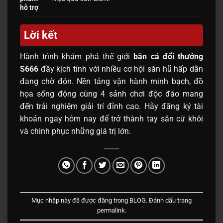
hỗ trợ
Lời kết
Hành trình khám phá thế giới
bắn cá đổi thưởng
S666
đầy kịch tính với nhiều cơ hội săn hũ hấp dẫn
đang chờ đón. Nền tảng vận hành minh bạch, đồ
họa sống động cùng 4 sảnh chơi độc đáo mang
đến trải nghiệm giải trí đỉnh cao. Hãy đăng ký tài
khoản ngay hôm nay để trở thành tay săn cừ khôi
và chinh phục những giá trị lớn.
Mục nhập này đã được đăng trong
BLOG
. Đánh dấu trang
permalink
.