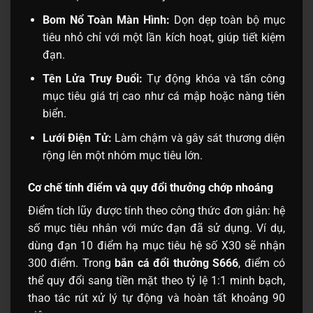
Bom Nổ Toàn Màn Hình:
Dọn dẹp toàn bộ mục
tiêu nhỏ chỉ với một lần kích hoạt, giúp tiết kiệm
đạn.
Tên Lửa Truy Đuổi:
Tự động khóa và tấn công
mục tiêu giá trị cao như cá mập hoặc nàng tiên
biển.
Lưới Điện Tử:
Làm chậm và gây sát thương diện
rộng lên một nhóm mục tiêu lớn.
Cơ chế tính điểm và quy đổi thưởng chớp nhoáng
Điểm tích lũy được tính theo công thức đơn giản: hệ
số mục tiêu nhân với mức đạn đã sử dụng. Ví dụ,
dùng đạn 10 điểm hạ mục tiêu hệ số X30 sẽ nhận
300 điểm. Trong
bắn cá đổi thưởng S666
, điểm có
thể quy đổi sang tiền mặt theo tỷ lệ 1:1 minh bạch,
thao tác rút xử lý tự động và hoàn tất khoảng 90