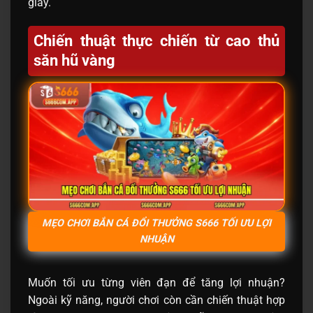
giây.
Chiến thuật thực chiến từ cao thủ
săn hũ vàng
MẸO CHƠI BẮN CÁ ĐỔI THƯỞNG S666 TỐI ƯU LỢI
NHUẬN
Muốn tối ưu từng viên đạn để tăng lợi nhuận?
Ngoài kỹ năng, người chơi còn cần chiến thuật hợp