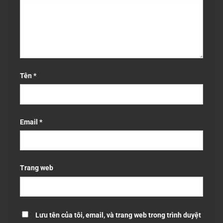
Tên
*
Email
*
Trang web
Lưu tên của tôi, email, và trang web trong trình duyệt