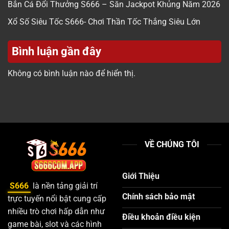
Bắn Cá Đổi Thưởng S666 – Săn Jackpot Khủng Năm 2026
Xổ Số Siêu Tốc S666- Chơi Thần Tốc Thắng Siêu Lớn
Bình luận gần đây
Không có bình luận nào để hiển thị.
VỀ CHÚNG TÔI
Giới Thiệu
S666
là nền tảng giải trí
Chính sách bảo mật
trực tuyến nổi bật cung cấp
nhiều trò chơi hấp dẫn như
Điều khoản điều kiện
game bài, slot và các hình