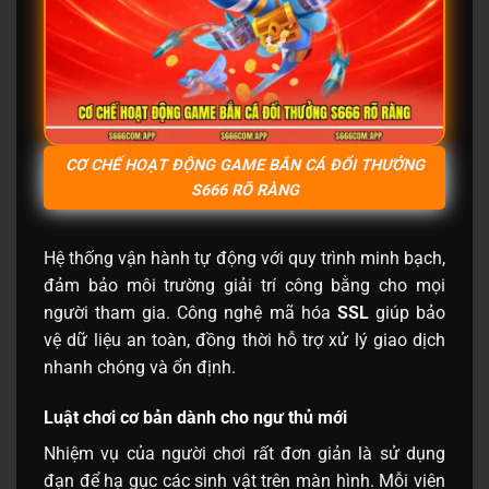
CƠ CHẾ HOẠT ĐỘNG GAME BẮN CÁ ĐỔI THƯỞNG
S666 RÕ RÀNG
Hệ thống vận hành tự động với quy trình minh bạch,
đảm bảo môi trường giải trí công bằng cho mọi
người tham gia. Công nghệ mã hóa
SSL
giúp bảo
vệ dữ liệu an toàn, đồng thời hỗ trợ xử lý giao dịch
nhanh chóng và ổn định.
Luật chơi cơ bản dành cho ngư thủ mới
Nhiệm vụ của người chơi rất đơn giản là sử dụng
đạn để hạ gục các sinh vật trên màn hình. Mỗi viên