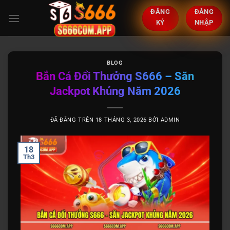
Chuyển
ĐĂNG
ĐĂNG
đến
KÝ
NHẬP
nội
dung
BLOG
Bắn Cá Đổi Thưởng S666 – Săn
Jackpot Khủng Năm 2026
ĐÃ ĐĂNG TRÊN
18 THÁNG 3, 2026
BỞI
ADMIN
18
Th3