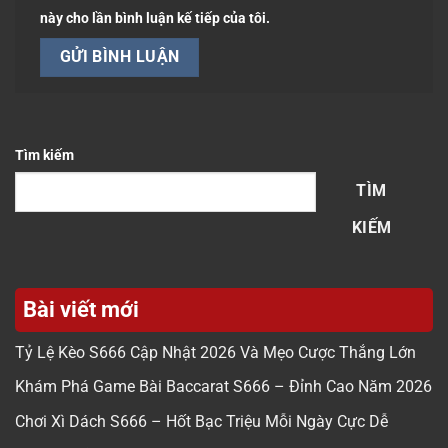
này cho lần bình luận kế tiếp của tôi.
Tìm kiếm
TÌM
KIẾM
Bài viết mới
Tỷ Lệ Kèo S666 Cập Nhật 2026 Và Mẹo Cược Thắng Lớn
Khám Phá Game Bài Baccarat S666 – Đỉnh Cao Năm 2026
Chơi Xì Dách S666 – Hốt Bạc Triệu Mỗi Ngày Cực Dễ