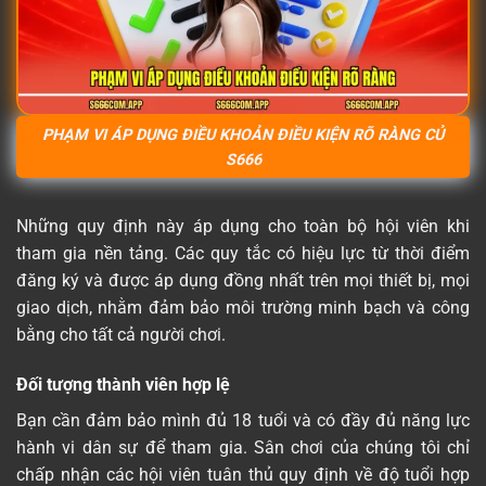
PHẠM VI ÁP DỤNG ĐIỀU KHOẢN ĐIỀU KIỆN RÕ RÀNG CỦ
S666
Những quy định này áp dụng cho toàn bộ hội viên khi
tham gia nền tảng. Các quy tắc có hiệu lực từ thời điểm
đăng ký và được áp dụng đồng nhất trên mọi thiết bị, mọi
giao dịch, nhằm đảm bảo môi trường minh bạch và công
bằng cho tất cả người chơi.
Đối tượng thành viên hợp lệ
Bạn cần đảm bảo mình đủ 18 tuổi và có đầy đủ năng lực
hành vi dân sự để tham gia. Sân chơi của chúng tôi chỉ
chấp nhận các hội viên tuân thủ quy định về độ tuổi hợp