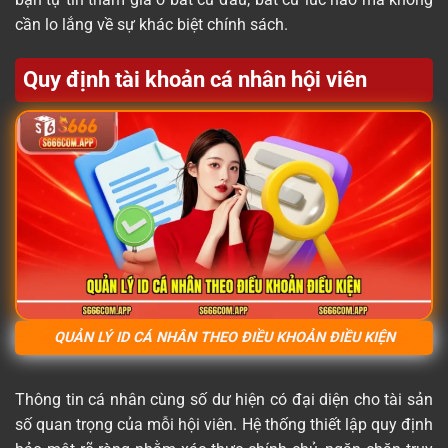
cần lo lắng về sự khác biệt chính sách.
Quy định tài khoản cá nhân hội viên
QUẢN LÝ ID CÁ NHÂN THEO ĐIỀU KHOẢN ĐIỀU KIỆN
Thông tin cá nhân cùng số dư hiện có đại diện cho tài sản
số quan trọng của mỗi hội viên. Hệ thống thiết lập quy định